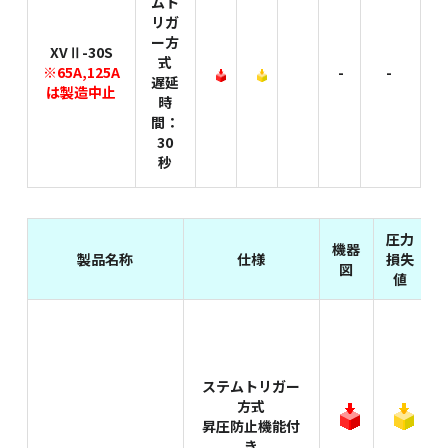
ムト
リガ
ー方
XVⅡ-30S
式
※65A,125A
-
-
遅延
は製造中止
時
間：
30
秒
圧力
機器
製品名称
仕様
損失
図
値
ステムトリガー
方式
昇圧防止機能付
き