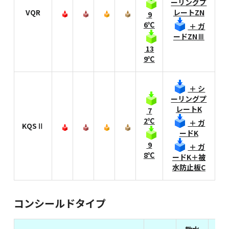
ーリングプ
VQR
レートZN
9
6℃
＋ ガ
ードZNⅢ
13
9℃
＋ シ
ーリングプ
レートK
7
2℃
＋ ガ
KQSⅡ
ードK
9
＋ ガ
8℃
ードK＋被
水防止板C
コンシールドタイプ