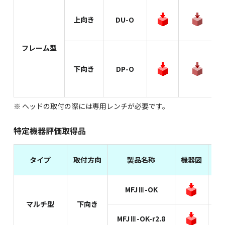
上向き
DU-O
フレーム型
下向き
DP-O
※ ヘッドの取付の際には専用レンチが必要です。
特定機器評価取得品
タイプ
取付方向
製品名称
機器図
パ
MFJⅢ-OK
マルチ型
下向き
MFJⅢ-OK-r2.8