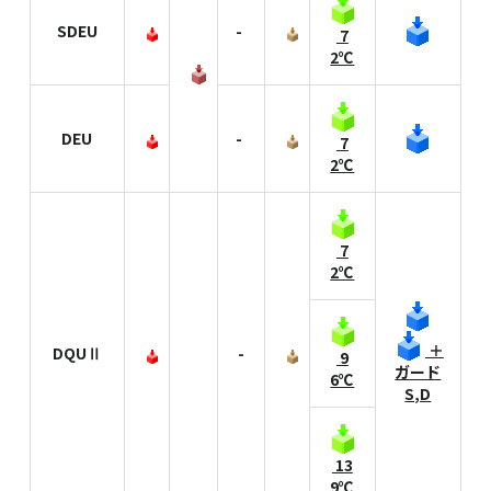
SDEU
-
7
2℃
DEU
-
7
2℃
7
2℃
＋
DQUⅡ
-
9
ガード
6℃
S,D
13
9℃