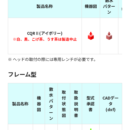
散水
取
製品名称
機器図
パター
状態
ン
CQRⅡ(アイボリー)
※白、黒、こげ茶、うす茶は製造中止
※ ヘッドの取付の際には専用レンチが必要です。
フレーム型
散
取
取
水
機
付
扱
型式
CADデー
パ
製品名称
器
状
説
承認
タ
タ
図
態
明
書
(dxf)
ー
図
書
ン