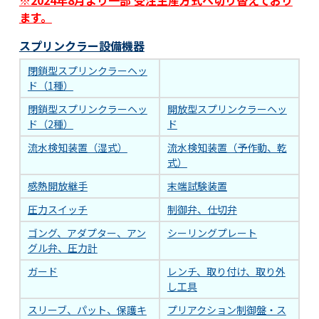
※2024年8月より一部 受注生産方式へ切り替えており
ます。
スプリンクラー設備機器
閉鎖型スプリンクラーヘッ
ド（1種）
閉鎖型スプリンクラーヘッ
開放型スプリンクラーヘッ
ド（2種）
ド
流水検知装置（湿式）
流水検知装置（予作動、乾
式）
感熱開放継手
末端試験装置
圧力スイッチ
制御弁、仕切弁
ゴング、アダプター、アン
シーリングプレート
グル弁、圧力計
ガード
レンチ、取り付け、取り外
し工具
スリーブ、パット、保護キ
プリアクション制御盤・ス