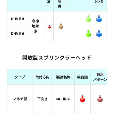
図
明
(dxf)
書
DHVⅡ4
寒冷
地対
応
DHVⅡ6
開放型スプリンクラーヘッド
散水
タイプ
取付方向
製品名称
機器図
パターン
マルチ型
下向き
MFJⅢ-O