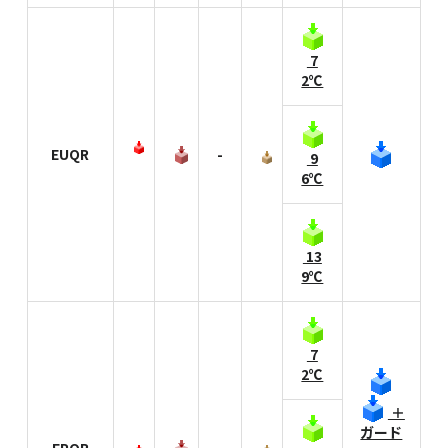
7
2℃
EUQR
-
9
6℃
13
9℃
7
2℃
＋
ガード