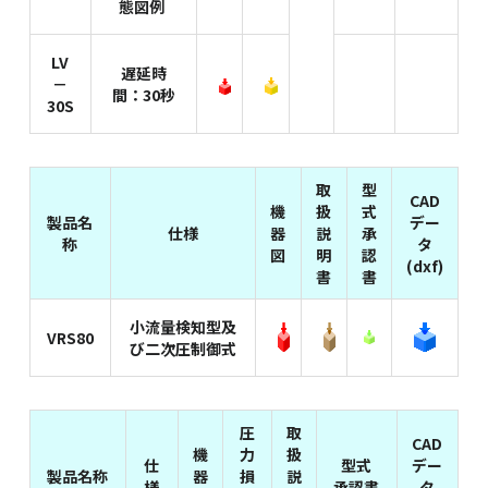
態図例
LV
遅延時
－
間：30秒
30S
取
型
CAD
機
扱
式
製品名
デー
仕様
器
説
承
称
タ
図
明
認
(dxf)
書
書
小流量検知型及
VRS80
び二次圧制御式
圧
取
CAD
機
力
扱
仕
型式
デー
製品名称
器
損
説
様
承認書
タ