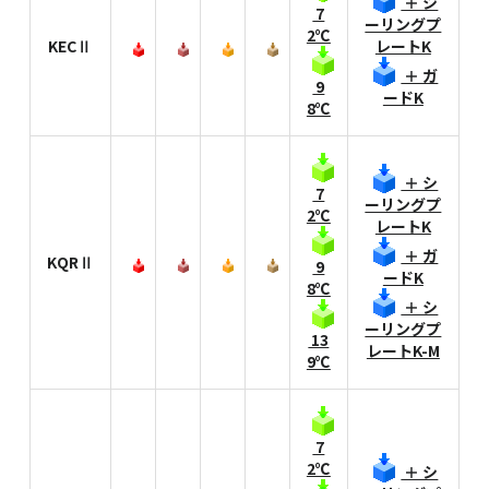
＋ シ
7
ーリングプ
2℃
KECⅡ
レートK
＋ ガ
9
ードK
8℃
＋ シ
7
ーリングプ
2℃
レートK
＋ ガ
KQRⅡ
9
ードK
8℃
＋ シ
ーリングプ
13
レートK-M
9℃
7
2℃
＋ シ