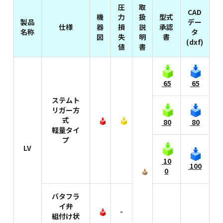
圧
取
CAD
機
力
扱
型式
製品
デー
仕様
器
損
説
承認
名称
タ
図
失
明
書
(dxf)
値
書
65
65
ステムト
リガー方
式
80
80
軽量タイ
プ
LV
10
100
0
バタフラ
イ弁
-
組付け状