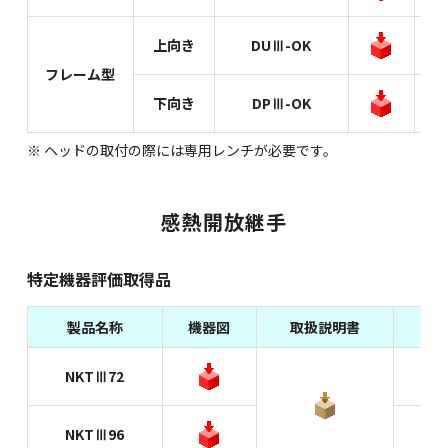
上向き
DUⅢ-OK
フレーム型
下向き
DPⅢ-OK
※ ヘッドの取付の際には専用レンチが必要です。
感熱開放継手
特定機器評価取得品
製品名称
機器図
取扱説明書
結
NKTⅢ72
NKTⅢ96