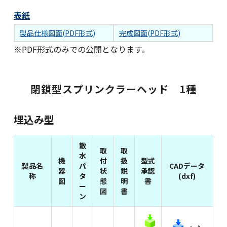
表紙
製品仕様図面(PDF形式)
完成図面(PDF形式)
※PDF形式のみでの公開となります。
閉鎖型スプリンクラーヘッド 1種
埋込み型
散
取
取
水
機
付
扱
型式
製品名
パ
CADデータ
器
状
説
承認
称
タ
(dxf)
図
態
明
書
ー
図
書
ン