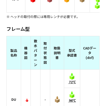
9
13
※ ヘッドの取付の際には専用レンチが必要です。
フレーム型
散
取
水
機
付
取扱
CADデー
製品
パ
型式
器
状
説明
タ
名称
タ
承認書
図
態
書
(dxf)
ー
図
ン
72℃
DU
-
96℃