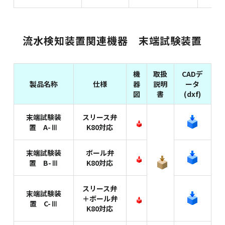
流水検知装置関連機器 末端試験装置
機
取扱
CADデ
製品名称
仕様
器
説明
ータ
図
書
(dxf)
末端試験装
スリース弁
置 A-Ⅲ
K80対応
末端試験装
ボール弁
置 B-Ⅲ
K80対応
スリース弁
末端試験装
＋ボール弁
置 C-Ⅲ
K80対応