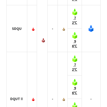
7
2℃
SDQU
-
9
6℃
7
2℃
9
6℃
DQUTⅡ
-
-