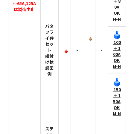
＋ 8
※65A,125A
0A
は製造中止
OK
M-N
バタ
フラ
イ弁
100
セッ
＋ 1
ト
-
-
00A
組付
OK
け状
M-N
態図
例
150
＋ 1
50A
OK
M-N
ステ