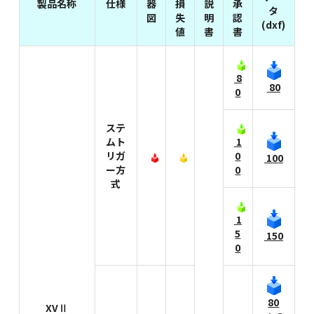
製品名称
仕様
器
損
説
承
タ
図
失
明
認
(dxf)
値
書
書
8
80
0
ステ
ムト
1
リガ
0
100
ー方
0
式
1
5
150
0
80
XVⅡ