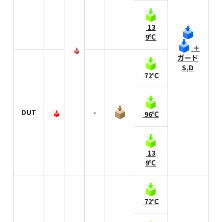
13
9℃
＋
ガード
S,D
72℃
DUT
-
96℃
13
9℃
72℃