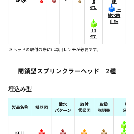
EPQR
-
9
EP
6℃
＋
被水防
止板
13
9℃
※ ヘッドの取付の際には専用レンチが必要です。
閉鎖型スプリンクラーヘッド 2種
埋込み型
散水
取付
取扱
型式
製品名称
機器図
パターン
状態図
説明書
承認
7
KFⅡ