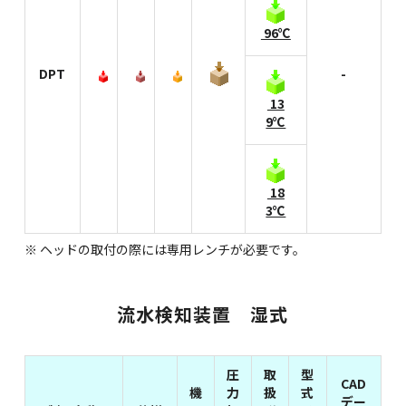
96℃
DPT
-
13
9℃
18
3℃
※ ヘッドの取付の際には専用レンチが必要です。
流水検知装置 湿式
圧
取
型
CAD
機
力
扱
式
デー