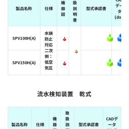
機
扱
デー
製品名称
仕様
器
説
型式承認書
タ
図
明
(dxf)
書
水損
SPV100H(A)
防止
対応
二次
側：
低空
SPV150H(A)
気圧
流水検知装置 乾式
取
機
扱
CADデ
製品名称
仕様
器
説
型式承認書
ータ