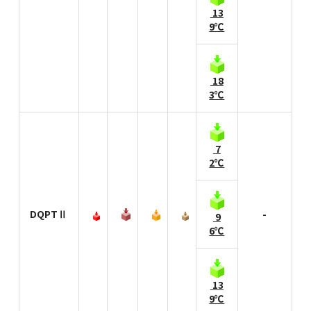
13
9℃
18
3℃
7
2℃
DQPTⅡ
-
9
6℃
13
9℃