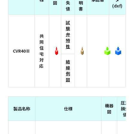
図
失
明
(dxf)
値
書
試
験
弁
共
特
同
性
住
CVR40Ⅲ
宅
対
結
応
線
例
図
圧力
機器
製品名称
仕様
損失
図
値