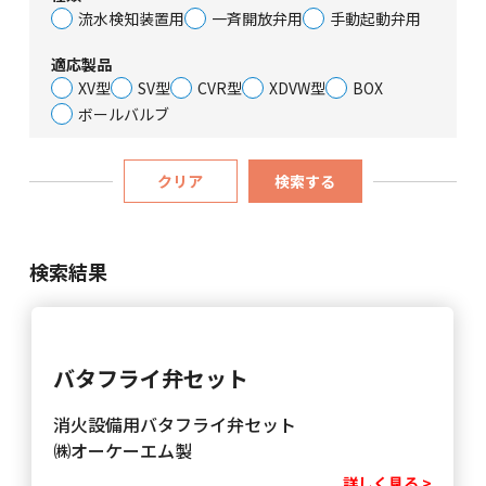
流水検知装置用
一斉開放弁用
手動起動弁用
適応製品
XV型
SV型
CVR型
XDVW型
BOX
ボールバルブ
クリア
検索する
検索結果
バタフライ弁セット
消火設備用バタフライ弁セット
㈱オーケーエム製
詳しく見る >