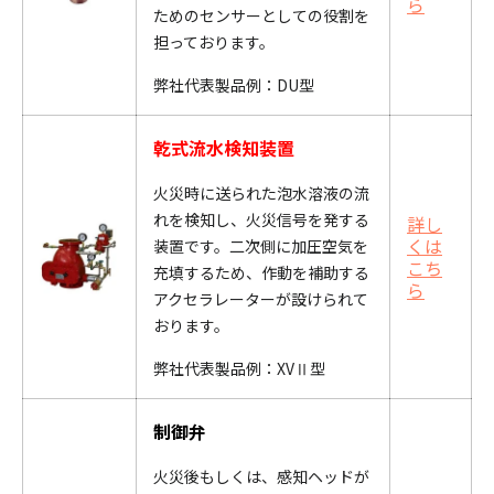
ら
ためのセンサーとしての役割を
担っております。
弊社代表製品例：
DU
型
乾式流水検知装置
火災時に送られた泡水溶液の流
れを検知し、火災信号を発する
詳し
くは
装置です。二
次側に加圧空気を
こち
充填するため、作動を補助する
ら
アクセラレーターが設けられて
おります。
弊社代表製品例：XVⅡ型
制御弁
火災後もしくは、感知ヘッドが