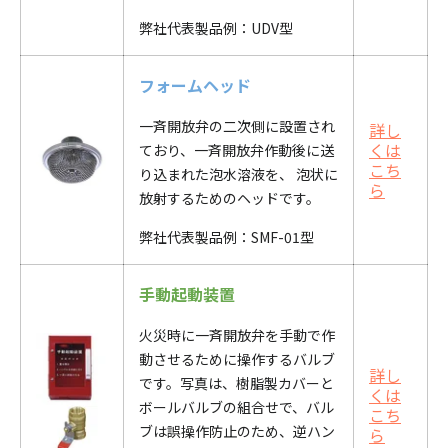
弊社代表製品例：
UDV
型
フォームヘッド
一斉開放弁の二
次側に設置され
詳し
くは
ており、一斉開放弁作動後に送
こち
り込まれた泡水溶液を、
泡状に
ら
放射するためのヘッドです。
弊社代表製品例：
SMF-01
型
手動起動装置
火災時に一斉開放弁を手動で作
動させるために操作するバルブ
詳し
です。写真は、樹脂製カバーと
くは
ボールバルブの組合せで、バル
こち
ブは誤操作防止のため、逆ハン
ら