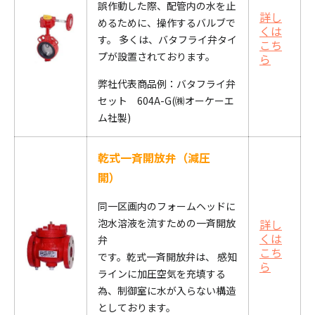
誤作動した際、配管内の水を止
詳し
めるために、操作するバルブで
くは
す。
多くは、バタフライ弁タイ
こち
プが設置されております。
ら
弊社代表商品例：バタフライ弁
セット 604A-G(㈱オーケーエ
ム社製)
乾式一斉開放弁（減圧
開）
同一区画内のフォームヘッドに
泡水溶液を流すための一斉開放
詳し
くは
弁
こち
です。乾式一斉開放弁は、
感知
ら
ラインに加圧空気を充填する
為、制御室に水が入らない構造
としております
。