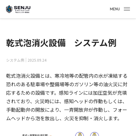
MENU
乾式泡消火設備 システム例
システム例
2025.09.24
乾式
泡消火
設備とは、
寒冷地等の配管内の水が凍結する
恐れのある
駐車場や整備場等のガソリン等の油火災に対
応するための設備です。
感知ライン
には
加圧空気
が充填
されており、火災時には、感知ヘッドの作動もしくは、
手動起動弁の開放により、一斉開放弁が作動し、フォー
ムヘッドから泡を放出し、火災を抑制・消火します。