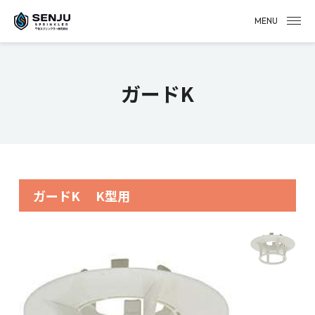
MENU
ガードK
ガードK
K型用