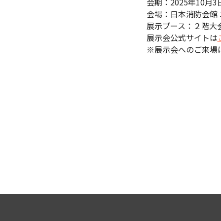
会期：2025年10月3日（金
会場：
日本消防会館 
展示ブース：２階大会
展示会公式サイトは
※展示会へのご来場に