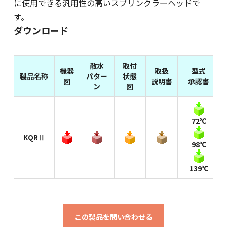
に使用できる汎用性の高いスプリンクラーヘッドで
す。
ダウンロード
散水
取付
機器
取扱
型式
製品名称
パター
状態
図
説明書
承認書
ン
図
72℃
KQRⅡ
98℃
139℃
この製品を問い合わせる