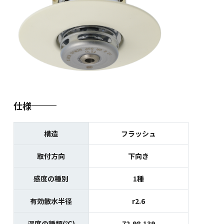
仕様
構造
フラッシュ
取付方向
下向き
感度の種別
1種
有効散水半径
r2.6
温度の種類(℃)
72,98,139