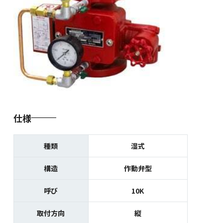
仕様
種類
湿式
構造
作動弁型
呼び
10K
取付方向
縦