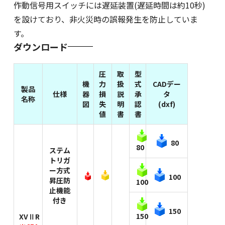
作動信号用スイッチには遅延装置(遅延時間は約10秒)
を設けており、非火災時の誤報発生を防止していま
す。
ダウンロード
圧
取
型
機
力
扱
式
CADデー
製品
仕様
器
損
説
承
タ
名称
図
失
明
認
(dxf)
値
書
書
80
80
ステム
トリガ
ー方式
100
昇圧防
100
止機能
付き
150
150
XVⅡR