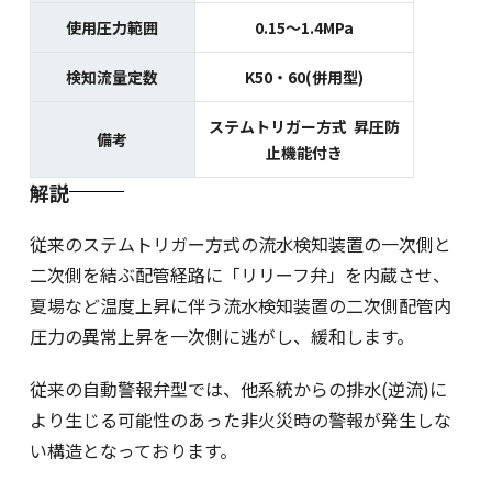
使用圧力範囲
0.15～1.4MPa
検知流量定数
K50・60(併用型)
ステムトリガー方式 昇圧防
備考
止機能付き
解説
従来のステムトリガー方式の流水検知装置の一次側と
二次側を結ぶ配管経路に「リリーフ弁」を内蔵させ、
夏場など温度上昇に伴う流水検知装置の二次側配管内
圧力の異常上昇を一次側に逃がし、緩和します。
従来の自動警報弁型では、他系統からの排水(逆流)に
より生じる可能性のあった非火災時の警報が発生しな
い構造となっております。